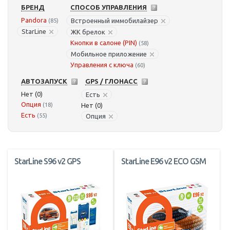
БРЕНД
СПОСОБ УПРАВЛЕНИЯ
Pandora
Встроенный иммобилайзер
(85)
StarLine
ЖК брелок
Кнопки в салоне (PIN)
(58)
Мобильное приложение
Управления с ключа
(60)
АВТОЗАПУСК
GPS / ГЛОНАСС
Нет (0)
Есть
Опция
(18)
Нет (0)
Есть
(55)
Опция
StarLine S96 v2 GPS
StarLine E96 v2 ECO GSM