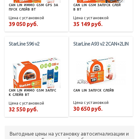
CAN
LIN
ИММО
GSM
GPS
ЗА
CAN
LIN
GSM
ЗАПУСК
СЛЕЙ
ПУСК
СЛЕЙВ
BT
В
BT
Цена с установкой
Цена с установкой
39 050 руб.
35 149 руб.
StarLine S96 v2
StarLine A93 v2 2CAN+2LIN
CAN
LIN
ИММО
GSM
ЗАПУС
CAN
LIN
ЗАПУСК
СЛЕЙВ
К
СЛЕЙВ
BT
Цена с установкой
Цена с установкой
30 650 руб.
32 550 руб.
Выгодные цены на установку автосигнализации и