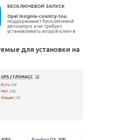
БЕСКЛЮЧЕВОЙ ЗАПУСК
Opel Insignia-country-tou
поддерживает бесключевой
автозапуск и не требует
устанавливать второй ключ в
обходчик
Opel
емые для установки на
GPS / ГЛОНАСС
Есть
(28)
Нет
(38)
Опция
(19)
-40RS
Pandora DX-40R