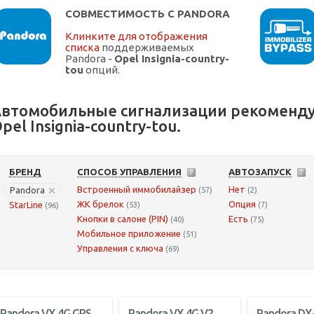
СОВМЕСТИМОСТЬ С PANDORA
Клинките для отображения
списка
поддерживаемых
Pandora -
Opel Insignia-country-
tou
опций.
втомобильные сигнализации рекоменду
pel Insignia-country-tou.
БРЕНД
СПОСОБ УПРАВЛЕНИЯ
АВТОЗАПУСК
Встроенный иммобилайзер
Нет
Pandora
(57)
(2)
ЖК брелок
Опция
StarLine
(53)
(7)
(96)
Кнопки в салоне (PIN)
Есть
(40)
(75)
Мобильное приложение
(51)
Управления с ключа
(69)
Pandora VX 4G GPS
Pandora VX 4G V2
Pandora DX