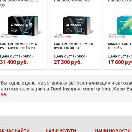
V2
CAN
LIN
ИММО
GSM
G
CAN
LIN
ИММО
GSM
ЗА
АНАЛОГ
CAN
L
PS
ЗАПУСК
СЛЕЙВ
BT
ПУСК
СЛЕЙВ
BT
К
СЛЕЙВ
Цена с установкой
Цена с установкой
Цена с устан
31 400 руб.
27 300 руб.
17 600 ру
Выгодные цены на установку автосигнализации и автоза
автосигнализации на
Opel Insignia-country-tou
. Ждем В
55
.
АК НАС НАЙТИ
НАШИ УСЛУГИ
НАШИ НОВОСТИ