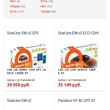
Нет
Есть
(6)
(38)
Опция
Нет
(26)
(44)
Есть
Опция
(137)
(90)
StarLine S96 v2 GPS
StarLine E96 v2 ECO GSM
CAN
LIN
ИММО
GSM
GPS
ЗА
CAN
LIN
GSM
ЗАПУСК
СЛЕЙ
ПУСК
СЛЕЙВ
BT
В
BT
Цена с установкой
Цена с установкой
39 050 руб.
35 149 руб.
StarLine S96 v2
Pandora VX 4G GPS V2