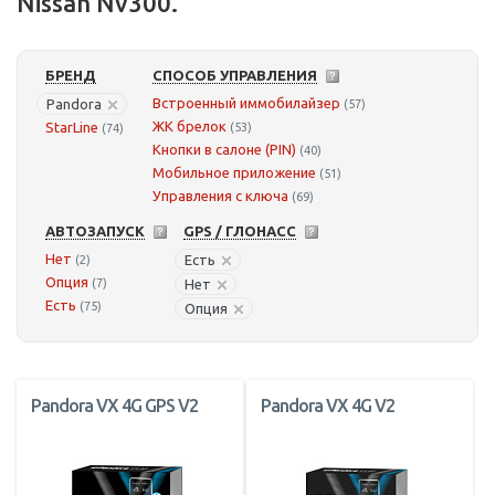
Nissan Nv300.
БРЕНД
СПОСОБ УПРАВЛЕНИЯ
Встроенный иммобилайзер
Pandora
(57)
ЖК брелок
StarLine
(53)
(74)
Кнопки в салоне (PIN)
(40)
Мобильное приложение
(51)
Управления с ключа
(69)
АВТОЗАПУСК
GPS / ГЛОНАСС
Нет
Есть
(2)
Опция
(7)
Нет
Есть
(75)
Опция
Pandora VX 4G GPS V2
Pandora VX 4G V2