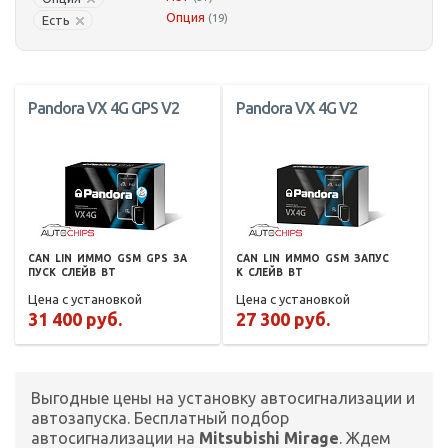
Опция
(19)
Есть
Pandora VX 4G GPS V2
Pandora VX 4G V2
CAN
LIN
ИММО
GSM
GPS
ЗА
CAN
LIN
ИММО
GSM
ЗАПУС
ПУСК
СЛЕЙВ
BT
К
СЛЕЙВ
BT
Цена с установкой
Цена с установкой
31 400 руб.
27 300 руб.
Выгодные цены на установку автосигнализации и
автозапуска. Бесплатный подбор
автосигнализации на
Mitsubishi Mirage
. Ждем