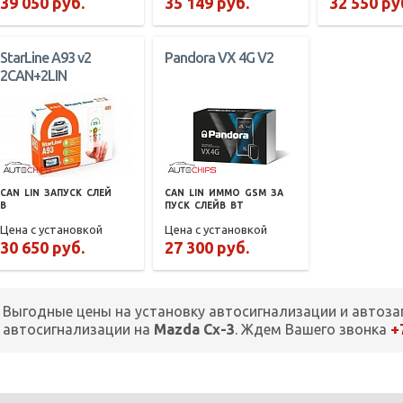
39 050 руб.
35 149 руб.
32 550 ру
StarLine A93 v2
Pandora VX 4G V2
2CAN+2LIN
CAN
LIN
ЗАПУСК
СЛЕЙ
CAN
LIN
ИММО
GSM
ЗА
В
ПУСК
СЛЕЙВ
BT
Цена с установкой
Цена с установкой
30 650 руб.
27 300 руб.
Выгодные цены на установку автосигнализации и автоза
+
автосигнализации на
Mazda Cx-3
. Ждем Вашего звонка