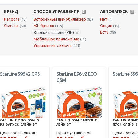
БРЕНД
СПОСОБ УПРАВЛЕНИЯ
АВТОЗАПУСК
Pandora
Встроенный иммобилайзер
Нет
(40)
(83)
(4)
StarLine
ЖК брелок
Опция
(58)
(119)
(15)
Есть
Кнопки в салоне (PIN)
(88)
Мобильное приложение
(81)
Управления с ключа
(141)
StarLine S96 v2 GPS
StarLine E96 v2 ECO
StarLine S96
GSM
CAN
LIN
ИММО
GSM
G
CAN
LIN
GSM
ЗАПУСК
С
CAN
LIN
ИММ
PS
ЗАПУСК
СЛЕЙВ
BT
ЛЕЙВ
BT
ПУСК
СЛЕЙВ
B
Цена с установкой
Цена с установкой
Цена с устан