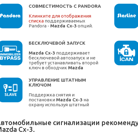
СОВМЕСТИМОСТЬ С PANDORA
Клинките для отображения
списка
поддерживаемых
Pandora -
Mazda Cx-3
опций.
БЕСКЛЮЧЕВОЙ ЗАПУСК
Mazda Cx-3
поддерживает
бесключевой автозапуск и не
требует устанавливать второй
ключ в обходчик
Mazda
УПРАВЛЕНИЕ ШТАТНЫМ
КЛЮЧОМ
Поддержка снятия и
постановки
Mazda Cx-3
на
охрану используя штатный
ключ.
втомобильные сигнализации рекоменду
azda Cx-3.