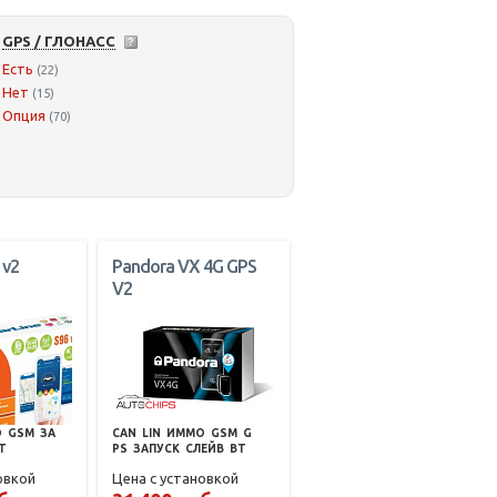
GPS / ГЛОНАСС
Есть
(22)
Нет
(15)
Опция
(70)
 v2
Pandora VX 4G GPS
V2
О
GSM
ЗА
CAN
LIN
ИММО
GSM
G
T
PS
ЗАПУСК
СЛЕЙВ
BT
овкой
Цена с установкой