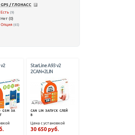
GPS / ГЛОНАСС
Есть
(9)
Нет (0)
Опция
(65)
 v2
StarLine A93 v2
2CAN+2LIN
О
GSM
ЗА
CAN
LIN
ЗАПУСК
СЛЕЙ
T
В
овкой
Цена с установкой
б.
30 650 руб.