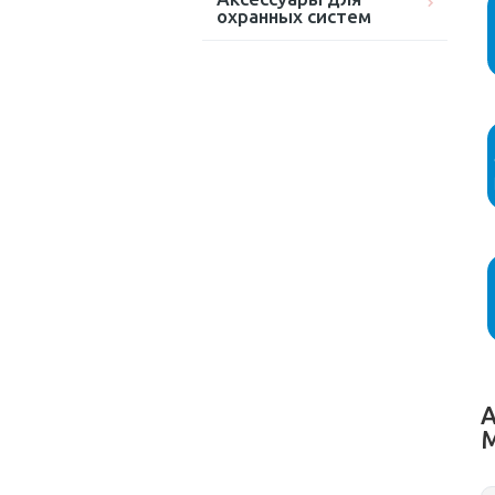
охранных систем
А
M