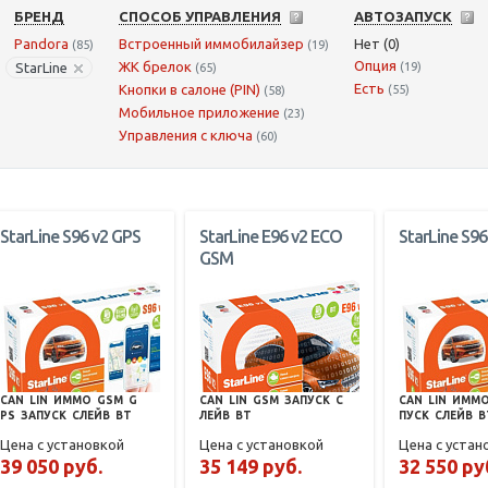
БРЕНД
СПОСОБ УПРАВЛЕНИЯ
АВТОЗАПУСК
Pandora
Встроенный иммобилайзер
Нет (0)
(85)
(19)
Опция
ЖК брелок
StarLine
(19)
(65)
Есть
Кнопки в салоне (PIN)
(55)
(58)
Мобильное приложение
(23)
Управления с ключа
(60)
StarLine S96 v2 GPS
StarLine E96 v2 ECO
StarLine S96
GSM
CAN
LIN
ИММО
GSM
G
CAN
LIN
GSM
ЗАПУСК
С
CAN
LIN
ИММ
PS
ЗАПУСК
СЛЕЙВ
BT
ЛЕЙВ
BT
ПУСК
СЛЕЙВ
B
Цена с установкой
Цена с установкой
Цена с устан
39 050 руб.
35 149 руб.
32 550 ру