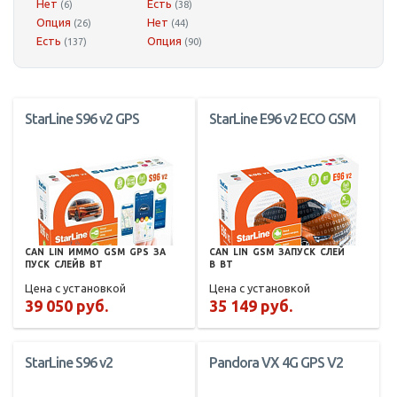
Нет
Есть
(6)
(38)
Опция
Нет
(26)
(44)
Есть
Опция
(137)
(90)
StarLine S96 v2 GPS
StarLine E96 v2 ECO GSM
CAN
LIN
ИММО
GSM
GPS
ЗА
CAN
LIN
GSM
ЗАПУСК
СЛЕЙ
ПУСК
СЛЕЙВ
BT
В
BT
Цена с установкой
Цена с установкой
39 050 руб.
35 149 руб.
StarLine S96 v2
Pandora VX 4G GPS V2