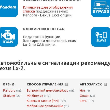
Клинките для отображения
списка
поддерживаемых
Pandora -
Lexus Lx-2
опций.
БЛОКИРОВКА ПО CAN
Поддержка функции
блокировки двигателя
Lexus
Lx-2
по
CAN
шине.
втомобильные сигнализации рекоменду
exus Lx-2.
БРЕНД
СПОСОБ УПРАВЛЕНИЯ
АВТОЗАПУСК
Pandora
Встроенный иммобилайзер
Нет
(85)
(83)
(6)
StarLine
ЖК брелок
Опция
(96)
(119)
(26)
Кнопки в салоне (PIN)
Есть
(107)
(137)
Мобильное приложение
(81)