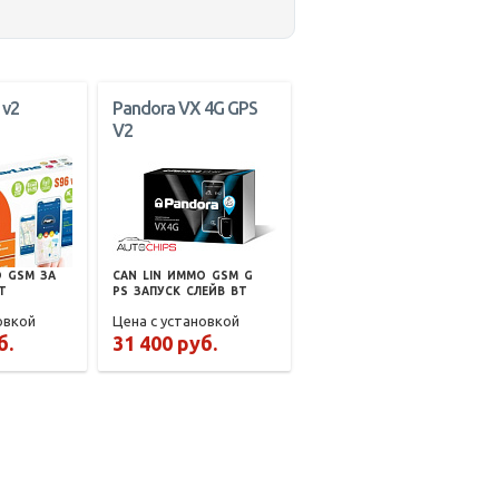
 v2
Pandora VX 4G GPS
V2
О
GSM
ЗА
CAN
LIN
ИММО
GSM
G
T
PS
ЗАПУСК
СЛЕЙВ
BT
овкой
Цена с установкой
б.
31 400 руб.