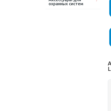
охранных систем
А
L