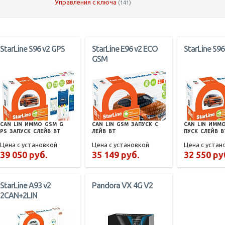
Управления с ключа
(141)
StarLine S96 v2 GPS
StarLine E96 v2 ECO
StarLine S96
GSM
CAN
LIN
ИММО
GSM
G
CAN
LIN
GSM
ЗАПУСК
С
CAN
LIN
ИММ
PS
ЗАПУСК
СЛЕЙВ
BT
ЛЕЙВ
BT
ПУСК
СЛЕЙВ
B
Цена с установкой
Цена с установкой
Цена с устан
39 050 руб.
35 149 руб.
32 550 ру
StarLine A93 v2
Pandora VX 4G V2
2CAN+2LIN