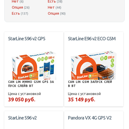
Нет
Есть
(6)
(38)
Опция
Нет
(26)
(44)
Есть
Опция
(137)
(90)
StarLine S96 v2 GPS
StarLine E96 v2 ECO GSM
CAN
LIN
ИММО
GSM
GPS
ЗА
CAN
LIN
GSM
ЗАПУСК
СЛЕЙ
ПУСК
СЛЕЙВ
BT
В
BT
Цена с установкой
Цена с установкой
39 050 руб.
35 149 руб.
StarLine S96 v2
Pandora VX 4G GPS V2