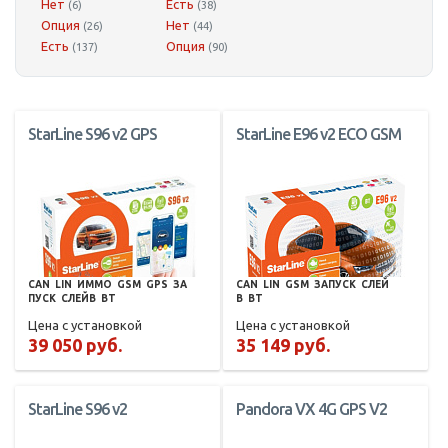
Нет
Есть
(6)
(38)
Опция
Нет
(26)
(44)
Есть
Опция
(137)
(90)
StarLine S96 v2 GPS
StarLine E96 v2 ECO GSM
CAN
LIN
ИММО
GSM
GPS
ЗА
CAN
LIN
GSM
ЗАПУСК
СЛЕЙ
ПУСК
СЛЕЙВ
BT
В
BT
Цена с установкой
Цена с установкой
39 050 руб.
35 149 руб.
StarLine S96 v2
Pandora VX 4G GPS V2