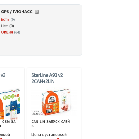
GPS / ГЛОНАСС
Есть
(9)
Нет (0)
Опция
(64)
 v2
StarLine A93 v2
2CAN+2LIN
О
GSM
ЗА
CAN
LIN
ЗАПУСК
СЛЕЙ
T
В
овкой
Цена с установкой