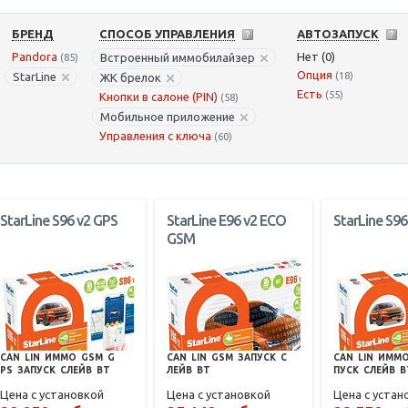
БРЕНД
СПОСОБ УПРАВЛЕНИЯ
АВТОЗАПУСК
Pandora
Нет (0)
Встроенный иммобилайзер
(85)
Опция
StarLine
(18)
ЖК брелок
Есть
(55)
Кнопки в салоне (PIN)
(58)
Мобильное приложение
Управления с ключа
(60)
StarLine S96 v2 GPS
StarLine E96 v2 ECO
StarLine S96
GSM
CAN
LIN
ИММО
GSM
G
CAN
LIN
GSM
ЗАПУСК
С
CAN
LIN
ИММ
PS
ЗАПУСК
СЛЕЙВ
BT
ЛЕЙВ
BT
ПУСК
СЛЕЙВ
B
Цена с установкой
Цена с установкой
Цена с устан