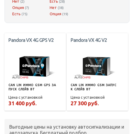
Нет
Есть
(2)
(28)
Опция
Нет
(7)
(38)
Есть
Опция
(75)
(19)
Pandora VX 4G GPS V2
Pandora VX 4G V2
CAN
LIN
ИММО
GSM
GPS
ЗА
CAN
LIN
ИММО
GSM
ЗАПУС
ПУСК
СЛЕЙВ
BT
К
СЛЕЙВ
BT
Цена с установкой
Цена с установкой
31 400 руб.
27 300 руб.
Выгодные цены на установку автосигнализации и
автозапуска. Бесплатный подбор