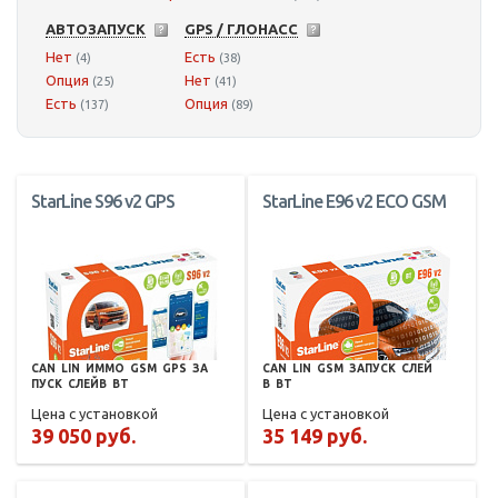
АВТОЗАПУСК
GPS / ГЛОНАСС
Нет
Есть
(4)
(38)
Опция
Нет
(25)
(41)
Есть
Опция
(137)
(89)
StarLine S96 v2 GPS
StarLine E96 v2 ECO GSM
CAN
LIN
ИММО
GSM
GPS
ЗА
CAN
LIN
GSM
ЗАПУСК
СЛЕЙ
ПУСК
СЛЕЙВ
BT
В
BT
Цена с установкой
Цена с установкой
39 050 руб.
35 149 руб.