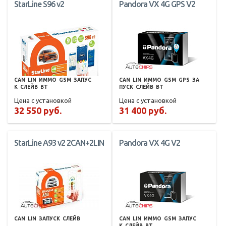
StarLine S96 v2
Pandora VX 4G GPS V2
CAN
LIN
ИММО
GSM
ЗАПУС
CAN
LIN
ИММО
GSM
GPS
ЗА
К
СЛЕЙВ
BT
ПУСК
СЛЕЙВ
BT
Цена с установкой
Цена с установкой
32 550 руб.
31 400 руб.
StarLine A93 v2 2CAN+2LIN
Pandora VX 4G V2
CAN
LIN
ЗАПУСК
СЛЕЙВ
CAN
LIN
ИММО
GSM
ЗАПУС
К
СЛЕЙВ
BT