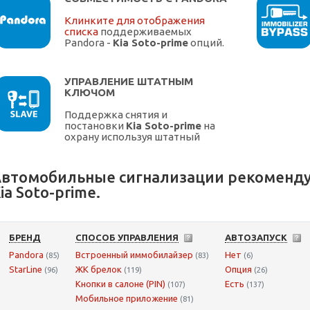
Клинките для отображения
списка
поддерживаемых
Pandora -
Kia Soto-prime
опций.
УПРАВЛЕНИЕ ШТАТНЫМ
КЛЮЧОМ
Поддержка снятия и
постановки
Kia Soto-prime
на
охрану используя штатный
ключ.
втомобильные сигнализации рекоменду
ia Soto-prime.
БРЕНД
СПОСОБ УПРАВЛЕНИЯ
АВТОЗАПУСК
Pandora
Встроенный иммобилайзер
Нет
(85)
(83)
(6)
StarLine
ЖК брелок
Опция
(96)
(119)
(26)
Кнопки в салоне (PIN)
Есть
(107)
(137)
Мобильное приложение
(81)