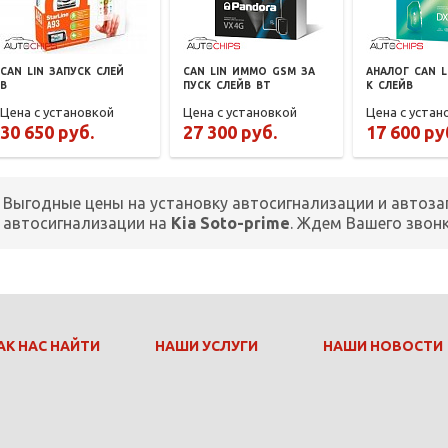
CAN
LIN
ЗАПУСК
СЛЕЙ
CAN
LIN
ИММО
GSM
ЗА
АНАЛОГ
CAN
L
В
ПУСК
СЛЕЙВ
BT
К
СЛЕЙВ
Цена с установкой
Цена с установкой
Цена с устан
30 650 руб.
27 300 руб.
17 600 ру
Выгодные цены на установку автосигнализации и автоза
автосигнализации на
Kia Soto-prime
. Ждем Вашего звон
АК НАС НАЙТИ
НАШИ УСЛУГИ
НАШИ НОВОСТИ