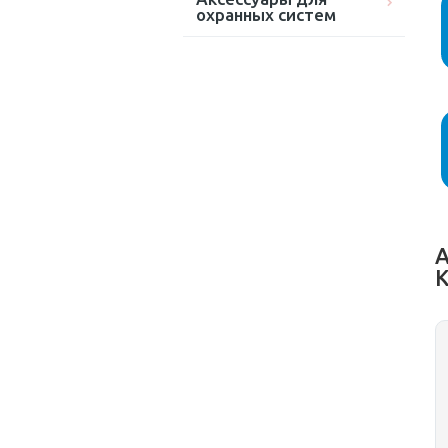
охранных систем
А
K