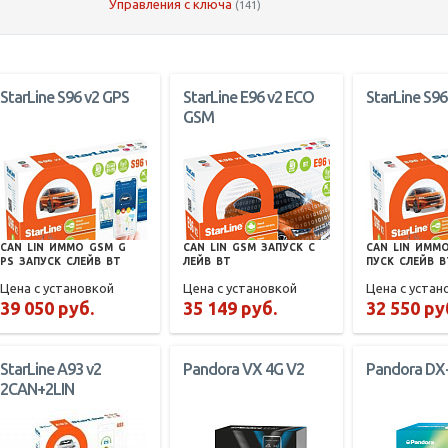
Управления с ключа
(141)
StarLine S96 v2 GPS
StarLine E96 v2 ECO
StarLine S96
GSM
CAN
LIN
ИММО
GSM
G
CAN
LIN
GSM
ЗАПУСК
С
CAN
LIN
ИММ
PS
ЗАПУСК
СЛЕЙВ
BT
ЛЕЙВ
BT
ПУСК
СЛЕЙВ
B
Цена с установкой
Цена с установкой
Цена с устан
39 050 руб.
35 149 руб.
32 550 ру
StarLine A93 v2
Pandora VX 4G V2
Pandora DX
2CAN+2LIN