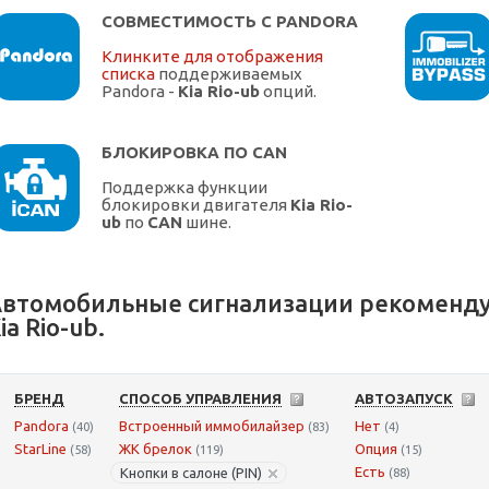
СОВМЕСТИМОСТЬ С PANDORA
Клинките для отображения
списка
поддерживаемых
Pandora -
Kia Rio-ub
опций.
БЛОКИРОВКА ПО CAN
Поддержка функции
блокировки двигателя
Kia Rio-
ub
по
CAN
шине.
втомобильные сигнализации рекоменду
ia Rio-ub.
БРЕНД
СПОСОБ УПРАВЛЕНИЯ
АВТОЗАПУСК
Pandora
Встроенный иммобилайзер
Нет
(40)
(83)
(4)
StarLine
ЖК брелок
Опция
(58)
(119)
(15)
Есть
Кнопки в салоне (PIN)
(88)