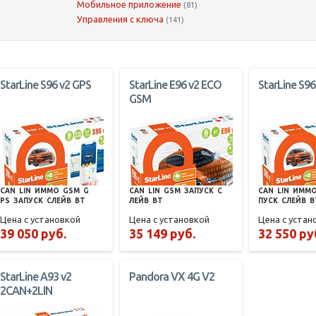
Мобильное приложение
(81)
Управления с ключа
(141)
StarLine S96 v2 GPS
StarLine E96 v2 ECO
StarLine S96
GSM
CAN
LIN
ИММО
GSM
G
CAN
LIN
GSM
ЗАПУСК
С
CAN
LIN
ИММ
PS
ЗАПУСК
СЛЕЙВ
BT
ЛЕЙВ
BT
ПУСК
СЛЕЙВ
B
Цена с установкой
Цена с установкой
Цена с устан
39 050 руб.
35 149 руб.
32 550 ру
StarLine A93 v2
Pandora VX 4G V2
2CAN+2LIN