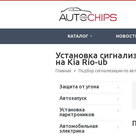
КАТАЛОГ
НОВОСТ
Установка сигнали
на Kia Rio-ub
Главная
Подбор сигнализации по а
Защита от угона
Автозапуск
Установка
парктроников
П
Автомобильная
электрика