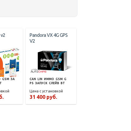
 v2
Pandora VX 4G GPS
V2
О
GSM
ЗА
CAN
LIN
ИММО
GSM
G
T
PS
ЗАПУСК
СЛЕЙВ
BT
овкой
Цена с установкой
б.
31 400 руб.