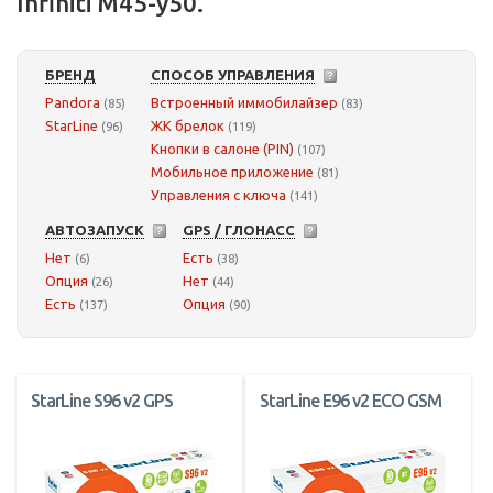
Infiniti M45-y50.
БРЕНД
СПОСОБ УПРАВЛЕНИЯ
Pandora
Встроенный иммобилайзер
(85)
(83)
StarLine
ЖК брелок
(96)
(119)
Кнопки в салоне (PIN)
(107)
Мобильное приложение
(81)
Управления с ключа
(141)
АВТОЗАПУСК
GPS / ГЛОНАСС
Нет
Есть
(6)
(38)
Опция
Нет
(26)
(44)
Есть
Опция
(137)
(90)
StarLine S96 v2 GPS
StarLine E96 v2 ECO GSM