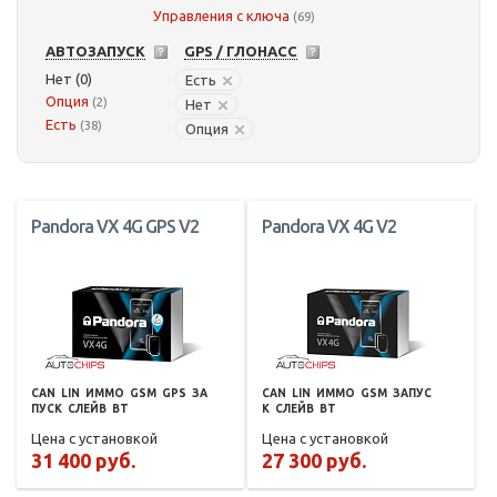
Управления с ключа
(69)
АВТОЗАПУСК
GPS / ГЛОНАСС
Нет (0)
Есть
Опция
(2)
Нет
Есть
(38)
Опция
Pandora VX 4G GPS V2
Pandora VX 4G V2
CAN
LIN
ИММО
GSM
GPS
ЗА
CAN
LIN
ИММО
GSM
ЗАПУС
ПУСК
СЛЕЙВ
BT
К
СЛЕЙВ
BT
Цена с установкой
Цена с установкой
31 400 руб.
27 300 руб.