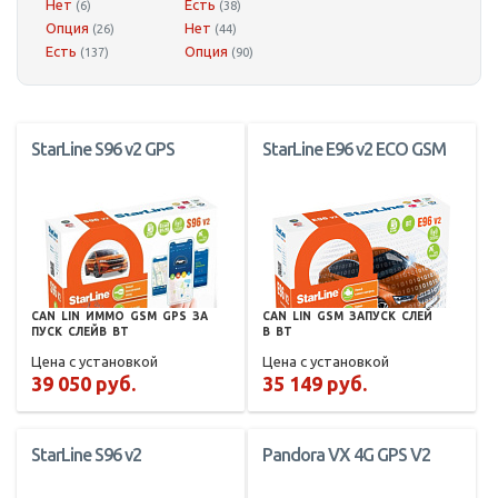
Нет
Есть
(6)
(38)
Опция
Нет
(26)
(44)
Есть
Опция
(137)
(90)
StarLine S96 v2 GPS
StarLine E96 v2 ECO GSM
CAN
LIN
ИММО
GSM
GPS
ЗА
CAN
LIN
GSM
ЗАПУСК
СЛЕЙ
ПУСК
СЛЕЙВ
BT
В
BT
Цена с установкой
Цена с установкой
39 050 руб.
35 149 руб.
StarLine S96 v2
Pandora VX 4G GPS V2