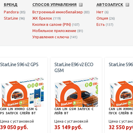
БРЕНД
СПОСОБ УПРАВЛЕНИЯ
АВТОЗАПУСК
Pandora
Встроенный иммобилайзер
Нет
(85)
(83)
(6)
StarLine
ЖК брелок
Опция
(96)
(119)
(26)
Кнопки в салоне (PIN)
Есть
(107)
(137)
Мобильное приложение
(81)
Управления с ключа
(141)
StarLine S96 v2 GPS
StarLine E96 v2 ECO
StarLine S96
GSM
CAN
LIN
ИММО
GSM
G
CAN
LIN
GSM
ЗАПУСК
С
CAN
LIN
ИММ
PS
ЗАПУСК
СЛЕЙВ
BT
ЛЕЙВ
BT
ПУСК
СЛЕЙВ
B
Цена с установкой
Цена с установкой
Цена с устан
39 050 руб.
35 149 руб.
32 550 ру