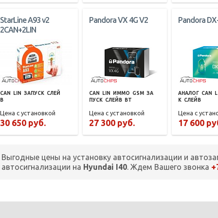
StarLine A93 v2
Pandora VX 4G V2
Pandora DX
2CAN+2LIN
CAN
LIN
ЗАПУСК
СЛЕЙ
CAN
LIN
ИММО
GSM
ЗА
АНАЛОГ
CAN
L
В
ПУСК
СЛЕЙВ
BT
К
СЛЕЙВ
Цена с установкой
Цена с установкой
Цена с устан
30 650 руб.
27 300 руб.
17 600 ру
Выгодные цены на установку автосигнализации и автоза
+
автосигнализации на
Hyundai I40
. Ждем Вашего звонка