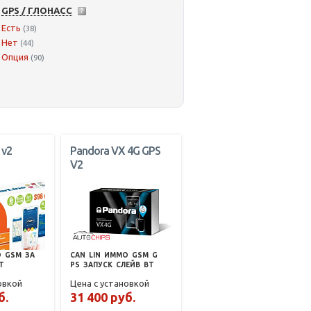
GPS / ГЛОНАСС
Есть
(38)
Нет
(44)
Опция
(90)
 v2
Pandora VX 4G GPS
V2
О
GSM
ЗА
CAN
LIN
ИММО
GSM
G
T
PS
ЗАПУСК
СЛЕЙВ
BT
овкой
Цена с установкой
б.
31 400 руб.