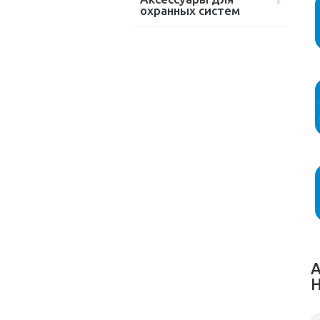
охранных систем
А
H