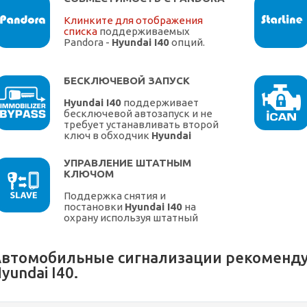
Клинките для отображения
списка
поддерживаемых
Pandora -
Hyundai I40
опций.
БЕСКЛЮЧЕВОЙ ЗАПУСК
Hyundai I40
поддерживает
бесключевой автозапуск и не
требует устанавливать второй
ключ в обходчик
Hyundai
УПРАВЛЕНИЕ ШТАТНЫМ
КЛЮЧОМ
Поддержка снятия и
постановки
Hyundai I40
на
охрану используя штатный
ключ.
втомобильные сигнализации рекоменду
yundai I40.