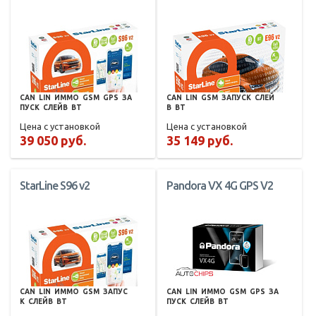
CAN
LIN
ИММО
GSM
GPS
ЗА
CAN
LIN
GSM
ЗАПУСК
СЛЕЙ
ПУСК
СЛЕЙВ
BT
В
BT
Цена с установкой
Цена с установкой
39 050 руб.
35 149 руб.
StarLine S96 v2
Pandora VX 4G GPS V2
CAN
LIN
ИММО
GSM
ЗАПУС
CAN
LIN
ИММО
GSM
GPS
ЗА
К
СЛЕЙВ
BT
ПУСК
СЛЕЙВ
BT