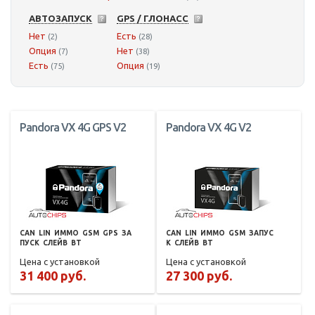
АВТОЗАПУСК
GPS / ГЛОНАСС
Нет
Есть
(2)
(28)
Опция
Нет
(7)
(38)
Есть
Опция
(75)
(19)
Pandora VX 4G GPS V2
Pandora VX 4G V2
CAN
LIN
ИММО
GSM
GPS
ЗА
CAN
LIN
ИММО
GSM
ЗАПУС
ПУСК
СЛЕЙВ
BT
К
СЛЕЙВ
BT
Цена с установкой
Цена с установкой
31 400 руб.
27 300 руб.