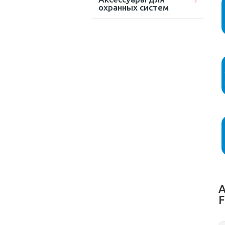
охранных систем
А
F