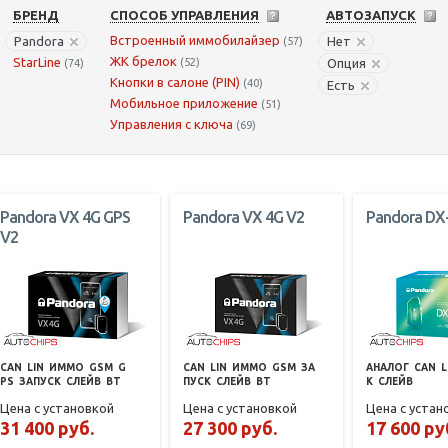
БРЕНД
СПОСОБ УПРАВЛЕНИЯ
АВТОЗАПУСК
Встроенный иммобилайзер
Pandora
Нет
(57)
ЖК брелок
StarLine
(52)
Опция
(74)
Кнопки в салоне (PIN)
(40)
Есть
Мобильное приложение
(51)
Управления с ключа
(69)
Pandora VX 4G GPS
Pandora VX 4G V2
Pandora DX
V2
CAN
LIN
ИММО
GSM
G
CAN
LIN
ИММО
GSM
ЗА
АНАЛОГ
CAN
L
PS
ЗАПУСК
СЛЕЙВ
BT
ПУСК
СЛЕЙВ
BT
К
СЛЕЙВ
Цена с установкой
Цена с установкой
Цена с устан
31 400 руб.
27 300 руб.
17 600 ру