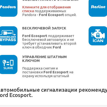
Клинките для отображения
списка
поддерживаемых
Pandora -
Ford Ecosport
опций.
БЕСКЛЮЧЕВОЙ ЗАПУСК
Ford Ecosport
поддерживает
бесключевой автозапуск и не
требует устанавливать второй
ключ в обходчик
Ford
УПРАВЛЕНИЕ ШТАТНЫМ
КЛЮЧОМ
Поддержка снятия и
постановки
Ford Ecosport
на
охрану используя штатный
ключ.
втомобильные сигнализации рекоменду
ord Ecosport.