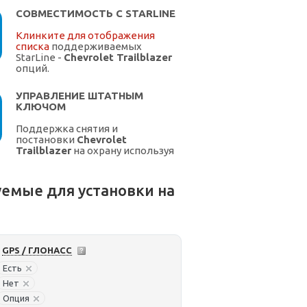
СОВМЕСТИМОСТЬ С STARLINE
Клинките для отображения
списка
поддерживаемых
StarLine -
Chevrolet Trailblazer
опций.
УПРАВЛЕНИЕ ШТАТНЫМ
КЛЮЧОМ
Поддержка снятия и
постановки
Chevrolet
Trailblazer
на охрану используя
штатный ключ.
емые для установки на
GPS / ГЛОНАСС
Есть
Нет
Опция