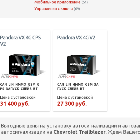
Мобильное приложение
(51)
Управления с ключа
(69)
Pandora VX 4G GPS
Pandora VX 4G V2
V2
CAN
LIN
ИММО
GSM
G
CAN
LIN
ИММО
GSM
ЗА
PS
ЗАПУСК
СЛЕЙВ
BT
ПУСК
СЛЕЙВ
BT
Цена с установкой
Цена с установкой
31 400 руб.
27 300 руб.
Выгодные цены на установку автосигнализации и автоза
автосигнализации на
Chevrolet Trailblazer
. Ждем Вашег