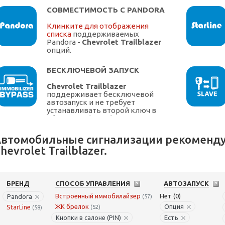
СОВМЕСТИМОСТЬ С PANDORA
Клинките для отображения
списка
поддерживаемых
Pandora -
Chevrolet Trailblazer
опций.
БЕСКЛЮЧЕВОЙ ЗАПУСК
Chevrolet Trailblazer
поддерживает бесключевой
автозапуск и не требует
устанавливать второй ключ в
обходчик
Chevrolet
втомобильные сигнализации рекоменду
hevrolet Trailblazer.
БРЕНД
СПОСОБ УПРАВЛЕНИЯ
АВТОЗАПУСК
Встроенный иммобилайзер
Нет (0)
Pandora
(57)
ЖК брелок
Опция
StarLine
(52)
(58)
Кнопки в салоне (PIN)
Есть