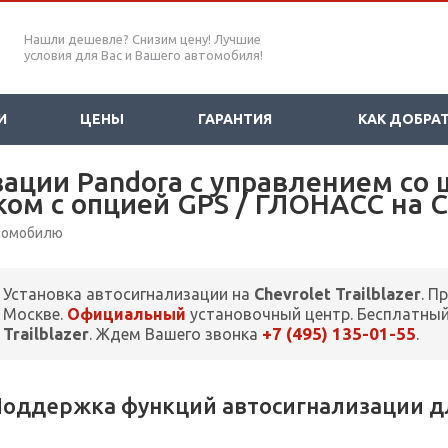
Нашли дешевле? Снизим цену! Лучшие
условия для Вас и Вашего автомобиля!
И
ЦЕНЫ
ГАРАНТИЯ
КАК ДОБРА
зации Pandora с управлением со
ком с опцией GPS / ГЛОНАСС на Ch
втомобилю
Установка автосигнализации на
Chevrolet Trailblazer
. П
Москве.
Официальный
установочный центр. Бесплатный
+7 (495) 135-01-55
Trailblazer
. Ждем Вашего звонка
.
оддержка функций автосигнализации для 