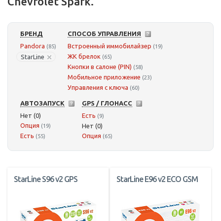
Chevrolet Spark.
БРЕНД
СПОСОБ УПРАВЛЕНИЯ
Pandora
Встроенный иммобилайзер
(85)
(19)
ЖК брелок
StarLine
(65)
Кнопки в салоне (PIN)
(58)
Мобильное приложение
(23)
Управления с ключа
(60)
АВТОЗАПУСК
GPS / ГЛОНАСС
Нет (0)
Есть
(9)
Опция
Нет (0)
(19)
Есть
Опция
(55)
(65)
StarLine S96 v2 GPS
StarLine E96 v2 ECO GSM