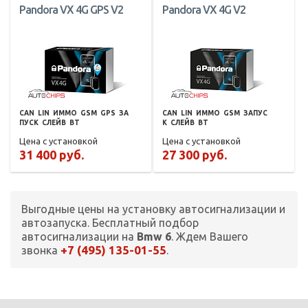
Pandora VX 4G GPS V2
Pandora VX 4G V2
CAN
LIN
ИММО
GSM
GPS
ЗА
CAN
LIN
ИММО
GSM
ЗАПУС
ПУСК
СЛЕЙВ
BT
К
СЛЕЙВ
BT
Цена с установкой
Цена с установкой
31 400 руб.
27 300 руб.
Выгодные цены на установку автосигнализации и
автозапуска. Бесплатный подбор
автосигнализации на
Bmw 6
. Ждем Вашего
+7 (495) 135-01-55
звонка
.