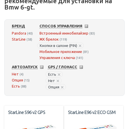
рекомендуемые для установки на
Bmw 6-gt.
БРЕНД
СПОСОБ УПРАВЛЕНИЯ
Pandora
Встроенный иммобилайзер
(40)
(83)
StarLine
ЖК брелок
(58)
(119)
Кнопки в салоне (PIN)
Мобильное приложение
(81)
Управления с ключа
(141)
АВТОЗАПУСК
GPS / ГЛОНАСС
Нет
Есть
(4)
Опция
(15)
Нет
Есть
(88)
Опция
StarLine S96 v2 GPS
StarLine E96 v2 ECO GSM