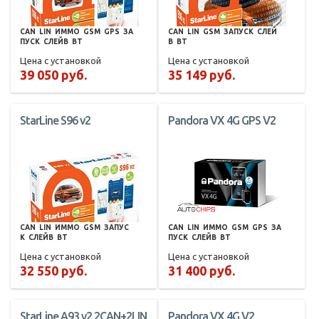
CAN
LIN
ИММО
GSM
GPS
ЗА
CAN
LIN
GSM
ЗАПУСК
СЛЕЙ
ПУСК
СЛЕЙВ
BT
В
BT
Цена с установкой
Цена с установкой
39 050 руб.
35 149 руб.
StarLine S96 v2
Pandora VX 4G GPS V2
CAN
LIN
ИММО
GSM
ЗАПУС
CAN
LIN
ИММО
GSM
GPS
ЗА
К
СЛЕЙВ
BT
ПУСК
СЛЕЙВ
BT
Цена с установкой
Цена с установкой
32 550 руб.
31 400 руб.
StarLine A93 v2 2CAN+2LIN
Pandora VX 4G V2