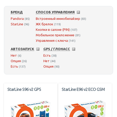
БРЕНД
СПОСОБ УПРАВЛЕНИЯ
Pandora
Встроенный иммобилайзер
(85)
(83)
StarLine
ЖК брелок
(96)
(119)
Кнопки в салоне (PIN)
(107)
Мобильное приложение
(81)
Управления с ключа
(141)
АВТОЗАПУСК
GPS / ГЛОНАСС
Нет
Есть
(6)
(38)
Опция
Нет
(26)
(44)
Есть
Опция
(137)
(90)
StarLine S96 v2 GPS
StarLine E96 v2 ECO GSM