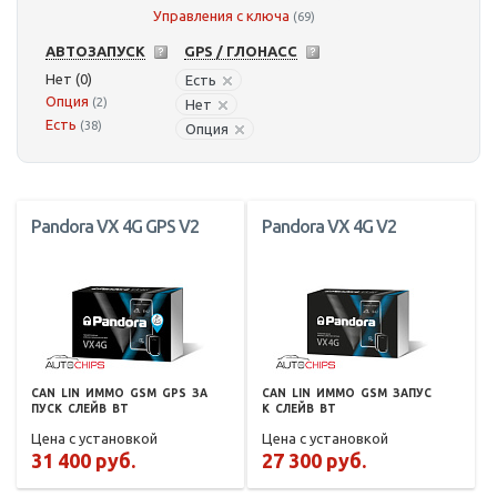
Управления с ключа
(69)
АВТОЗАПУСК
GPS / ГЛОНАСС
Нет (0)
Есть
Опция
(2)
Нет
Есть
(38)
Опция
Pandora VX 4G GPS V2
Pandora VX 4G V2
CAN
LIN
ИММО
GSM
GPS
ЗА
CAN
LIN
ИММО
GSM
ЗАПУС
ПУСК
СЛЕЙВ
BT
К
СЛЕЙВ
BT
Цена с установкой
Цена с установкой
31 400 руб.
27 300 руб.