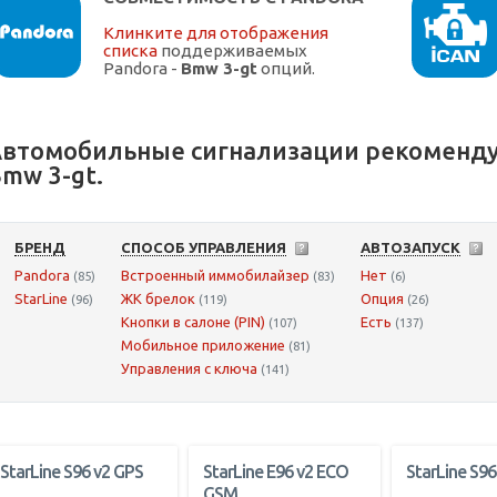
Клинките для отображения
списка
поддерживаемых
Pandora -
Bmw 3-gt
опций.
втомобильные сигнализации рекоменду
mw 3-gt.
БРЕНД
СПОСОБ УПРАВЛЕНИЯ
АВТОЗАПУСК
Pandora
Встроенный иммобилайзер
Нет
(85)
(83)
(6)
StarLine
ЖК брелок
Опция
(96)
(119)
(26)
Кнопки в салоне (PIN)
Есть
(107)
(137)
Мобильное приложение
(81)
Управления с ключа
(141)
StarLine S96 v2 GPS
StarLine E96 v2 ECO
StarLine S96
GSM