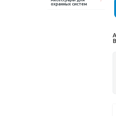
охранных систем
А
B