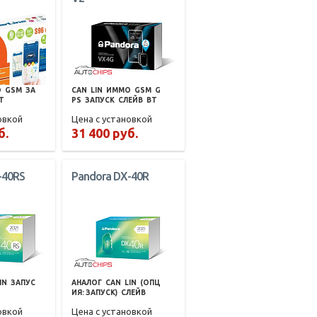
О
GSM
ЗА
CAN
LIN
ИММО
GSM
G
T
PS
ЗАПУСК
СЛЕЙВ
BT
овкой
Цена с установкой
б.
31 400 руб.
-40RS
Pandora DX-40R
IN
ЗАПУС
АНАЛОГ
CAN
LIN
(ОПЦ
ИЯ: ЗАПУСК)
СЛЕЙВ
овкой
Цена с установкой