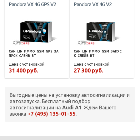
Pandora VX 4G GPS V2
Pandora VX 4G V2
CAN
LIN
ИММО
GSM
GPS
ЗА
CAN
LIN
ИММО
GSM
ЗАПУС
ПУСК
СЛЕЙВ
BT
К
СЛЕЙВ
BT
Цена с установкой
Цена с установкой
31 400 руб.
27 300 руб.
Выгодные цены на установку автосигнализации и
автозапуска. Бесплатный подбор
автосигнализации на
Audi A1
. Ждем Вашего
+7 (495) 135-01-55
звонка
.