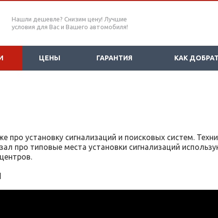
Нашли дешевле? Снизим цену! Лучшие
условия для Вас и Вашего автомобиля!
И
ЦЕНЫ
ГАРАНТИЯ
КАК ДОБРА
же про установку сигнализаций и поисковых систем. Техн
зал про типовые места установки сигнализаций исполь
центров.
и