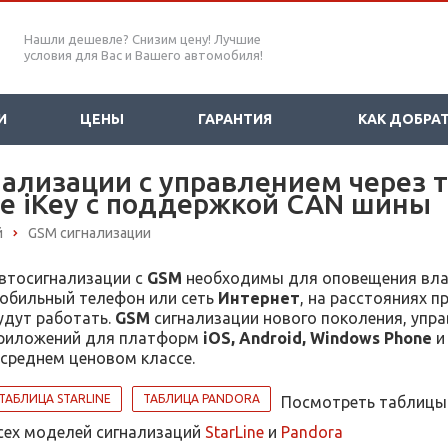
Нашли дешевле? Снизим цену! Лучшие
условия для Вас и Вашего автомобиля!
И
ЦЕНЫ
ГАРАНТИЯ
КАК ДОБРА
нализации с управлением через 
ne iKey с поддержкой CAN шины
й
GSM сигнализации
втосигнализации с
GSM
необходимы для оповещения вла
обильный телефон или сеть
Интернет
, на расстояниях 
удут работать.
GSM
сигнализации нового поколения, уп
риложений для платформ
iOS, Android, Windows Phone
и
 среднем ценовом классе.
ТАБЛИЦА STARLINE
ТАБЛИЦА PANDORA
Посмотреть таблицы 
сех моделей сигнализаций
StarLine
и
Pandora