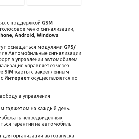
иях с поддержкой
GSM
а голосовое меню сигнализации,
Phone, Android, Windows
.
огут оснащаться модулями
GPS/
иля.Автомобильные сигнализации
мфорт в управлении автомобилем
нализация управляется через
ее
SIM
-карты с закрепленным
 с
Интернет
осуществляется по
вободу в управления
ым гаджетом на каждый день.
избежать непредвиденных
ться гарантии на автомобиль.
для организации автозапуска