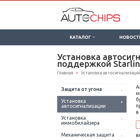
КАТАЛОГ
НОВОСТ
Установка автосиг
поддержкой Starli
Главная
Установка автосигнализаци
А
Защита от угона
м
б
Установка
п
автосигнализации
в
Установка
иммобилайзера
Механическая защита
в