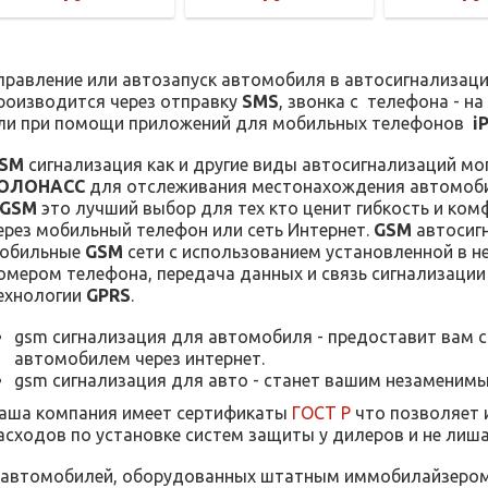
правление или автозапуск автомобиля в автосигнализац
роизводится через отправку
SMS
, звонка с телефона - н
ли при помощи приложений для мобильных телефонов
i
SM
сигнализация как и другие виды автосигнализаций м
ОЛОНАСС
для отслеживания местонахождения автомоб
GSM
это лучший выбор для тех кто ценит гибкость и ко
ерез мобильный телефон или сеть Интернет.
GSM
автосиг
обильные
GSM
сети с использованием установленной в н
омером телефона, передача данных и связь сигнализации
ехнологии
GPRS
.
gsm сигнализация для автомобиля - предоставит вам с
автомобилем через интернет.
gsm сигнализация для авто - станет вашим незаменим
аша компания имеет сертификаты
ГОСТ Р
что позволяет 
асходов по установке систем защиты у дилеров и не лиша
 автомобилей, оборудованных штатным иммобилайзером 