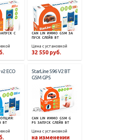
ЗАПУСК
С
CAN
LIN
ИММО
GSM
ЗА
ПУСК
СЛЕЙВ
BT
овкой
Цена с установкой
б.
32 550 руб.
6 v2 ECO
StarLine S96 V2 BT
GSM GPS
(ОПЦИЯ:
CAN
LIN
ИММО
GSM
G
В
BT
PS
ЗАПУСК
СЛЕЙВ
BT
овкой
Цена с установкой
б.
на изменении