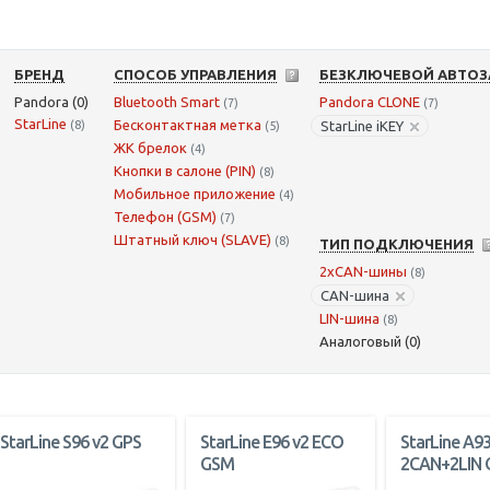
БРЕНД
СПОСОБ УПРАВЛЕНИЯ
БЕЗКЛЮЧЕВОЙ АВТОЗ
Pandora (0)
Bluetooth Smart
Pandora CLONE
(7)
(7)
StarLine
Бесконтактная метка
(8)
StarLine iKEY
(5)
ЖК брелок
(4)
Кнопки в салоне (PIN)
(8)
Мобильное приложение
(4)
Телефон (GSM)
(7)
Штатный ключ (SLAVE)
(8)
ТИП ПОДКЛЮЧЕНИЯ
2xCAN-шины
(8)
CAN-шина
LIN-шина
(8)
Аналоговый (0)
StarLine S96 v2 GPS
StarLine E96 v2 ECO
StarLine A93
GSM
2CAN+2LIN