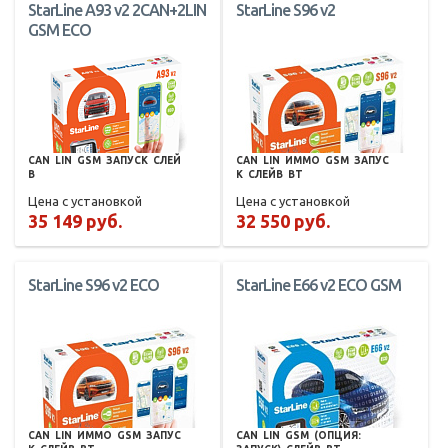
StarLine A93 v2 2CAN+2LIN
StarLine S96 v2
GSM ECO
CAN
LIN
GSM
ЗАПУСК
СЛЕЙ
CAN
LIN
ИММО
GSM
ЗАПУС
В
К
СЛЕЙВ
BT
Цена с установкой
Цена с установкой
35 149 руб.
32 550 руб.
StarLine S96 v2 ECO
StarLine E66 v2 ECO GSM
CAN
LIN
ИММО
GSM
ЗАПУС
CAN
LIN
GSM
(ОПЦИЯ: