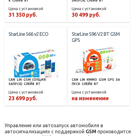
К
СЛЕЙВ
BT
ЗАПУСК)
СЛЕЙВ
BT
Цена с установкой
Цена с установкой
31 350 руб.
30 499 руб.
StarLine S66 v2 ECO
StarLine S96 V2 BT GSM
GPS
CAN
LIN
GSM
(ОПЦИЯ:
CAN
LIN
ИММО
GSM
GPS
ЗА
ЗАПУСК)
СЛЕЙВ
BT
ПУСК
СЛЕЙВ
BT
Цена с установкой
Цена с установкой
23 699 руб.
на изменении
Управление или автозапуск автомобиля в
автосигнализациях с поддержкой
GSM
производится