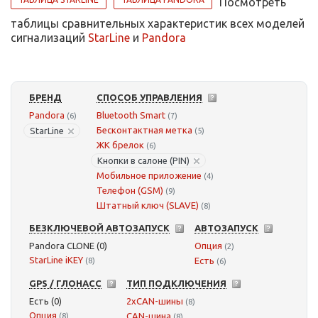
Посмотреть
таблицы сравнительных характеристик всех моделей
сигнализаций
StarLine
и
Pandora
БРЕНД
СПОСОБ УПРАВЛЕНИЯ
Pandora
Bluetooth Smart
(6)
(7)
Бесконтактная метка
StarLine
(5)
ЖК брелок
(6)
Кнопки в салоне (PIN)
Мобильное приложение
(4)
Телефон (GSM)
(9)
Штатный ключ (SLAVE)
(8)
БЕЗКЛЮЧЕВОЙ АВТОЗАПУСК
АВТОЗАПУСК
Pandora CLONE (0)
Опция
(2)
StarLine iKEY
Есть
(8)
(6)
GPS / ГЛОНАСС
ТИП ПОДКЛЮЧЕНИЯ
Есть (0)
2xCAN-шины
(8)
Опция
CAN-шина
(8)
(8)