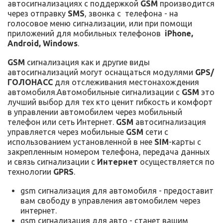
автосигнализациях с поддержкой
GSM
производится
через отправку
SMS
, звонка с телефона - на
голосовое меню сигнализации, или при помощи
приложений для мобильных телефонов
iPhone,
Android, Windows
.
GSM
сигнализация как и другие виды
автосигнализаций могут оснащаться модулями
GPS/
ГОЛОНАСС
для отслеживания местонахождения
автомобиля.Автомобильные сигнализации с
GSM
это
лучший выбор для тех кто ценит гибкость и комфорт
в управлении автомобилем через мобильный
телефон или сеть Интернет.
GSM
автосигнализация
управляется через мобильные
GSM
сети с
использованием установленной в нее
SIM
-карты с
закрепленным номером телефона, передача данных
и связь сигнализации с
Интернет
осуществляется по
технологии
GPRS
.
gsm сигнализация для автомобиля - предоставит
вам свободу в управления автомобилем через
интернет.
gsm сигнализация для авто - станет вашим