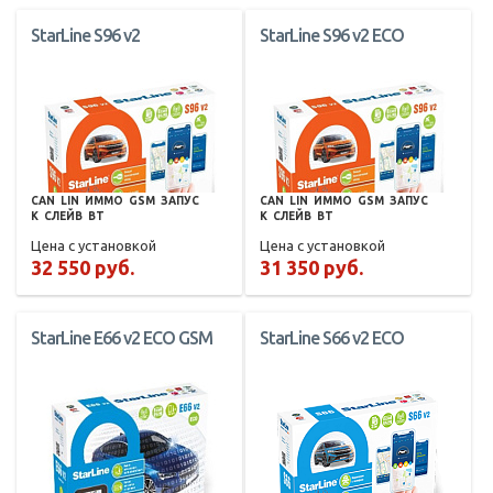
StarLine S96 v2
StarLine S96 v2 ECO
CAN
LIN
ИММО
GSM
ЗАПУС
CAN
LIN
ИММО
GSM
ЗАПУС
К
СЛЕЙВ
BT
К
СЛЕЙВ
BT
Цена с установкой
Цена с установкой
32 550 руб.
31 350 руб.
StarLine E66 v2 ECO GSM
StarLine S66 v2 ECO