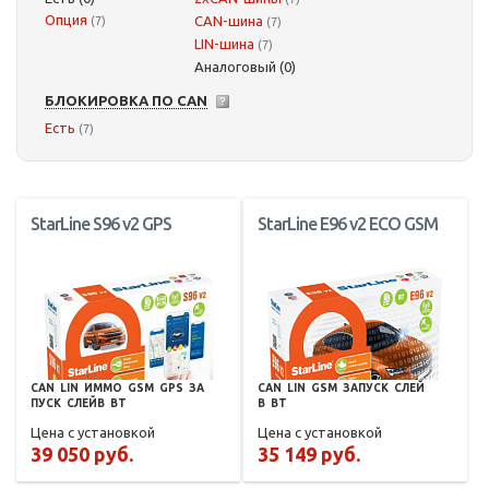
Опция
CAN-шина
(7)
(7)
LIN-шина
(7)
Аналоговый (0)
БЛОКИРОВКА ПО CAN
Есть
(7)
StarLine S96 v2 GPS
StarLine E96 v2 ECO GSM
CAN
LIN
ИММО
GSM
GPS
ЗА
CAN
LIN
GSM
ЗАПУСК
СЛЕЙ
ПУСК
СЛЕЙВ
BT
В
BT
Цена с установкой
Цена с установкой
39 050 руб.
35 149 руб.