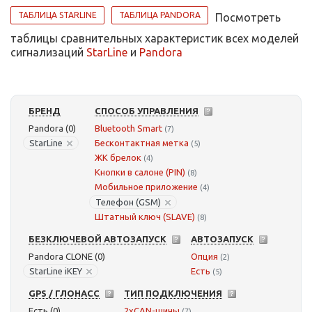
ТАБЛИЦА STARLINE
ТАБЛИЦА PANDORA
Посмотреть
таблицы сравнительных характеристик всех моделей
сигнализаций
StarLine
и
Pandora
БРЕНД
СПОСОБ УПРАВЛЕНИЯ
Pandora (0)
Bluetooth Smart
(7)
StarLine
Бесконтактная метка
(5)
ЖК брелок
(4)
Кнопки в салоне (PIN)
(8)
Мобильное приложение
(4)
Телефон (GSM)
Штатный ключ (SLAVE)
(8)
БЕЗКЛЮЧЕВОЙ АВТОЗАПУСК
АВТОЗАПУСК
Pandora CLONE (0)
Опция
(2)
StarLine iKEY
Есть
(5)
GPS / ГЛОНАСС
ТИП ПОДКЛЮЧЕНИЯ
Есть (0)
2xCAN-шины
(7)