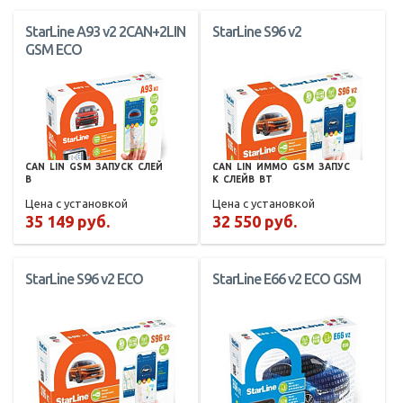
StarLine A93 v2 2CAN+2LIN
StarLine S96 v2
GSM ECO
CAN
LIN
GSM
ЗАПУСК
СЛЕЙ
CAN
LIN
ИММО
GSM
ЗАПУС
В
К
СЛЕЙВ
BT
Цена с установкой
Цена с установкой
35 149 руб.
32 550 руб.
StarLine S96 v2 ECO
StarLine E66 v2 ECO GSM