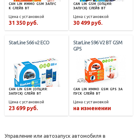
CAN
LIN
ИММО
GSM
ЗАПУС
CAN
LIN
GSM
(ОПЦИЯ:
К
СЛЕЙВ
BT
ЗАПУСК)
СЛЕЙВ
BT
Цена с установкой
Цена с установкой
31 350 руб.
30 499 руб.
StarLine S66 v2 ECO
StarLine S96 V2 BT GSM
GPS
CAN
LIN
GSM
(ОПЦИЯ:
CAN
LIN
ИММО
GSM
GPS
ЗА
ЗАПУСК)
СЛЕЙВ
BT
ПУСК
СЛЕЙВ
BT
Цена с установкой
Цена с установкой
23 699 руб.
на изменении
Управление или автозапуск автомобиля в