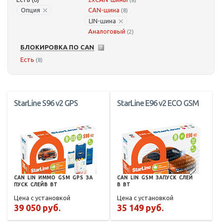
(8)
Опция
CAN-шина
(8)
LIN-шина
Аналоговый
(2)
БЛОКИРОВКА ПО CAN
Есть
(8)
StarLine S96 v2 GPS
StarLine E96 v2 ECO GSM
CAN
LIN
ИММО
GSM
GPS
ЗА
CAN
LIN
GSM
ЗАПУСК
СЛЕЙ
ПУСК
СЛЕЙВ
BT
В
BT
Цена с установкой
Цена с установкой
39 050 руб.
35 149 руб.