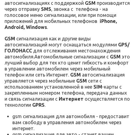
автосигнализациях с поддержкой
GSM
производится
через отправку
SMS
, звонка с телефона - на
голосовое меню сигнализации, или при помощи
приложений для мобильных телефонов
iPhone,
Android, Windows
.
GSM
сигнализация как и другие виды
автосигнализаций могут оснащаться модулями
GPS/
ГОЛОНАСС
для отслеживания местонахождения
автомобиля.Автомобильные сигнализации с
GSM
это
лучший выбор для тех кто ценит гибкость и комфорт
в управлении автомобилем через мобильный
телефон или сеть Интернет.
GSM
автосигнализация
управляется через мобильные
GSM
сети с
использованием установленной в нее
SIM
-карты с
закрепленным номером телефона, передача данных
и связь сигнализации с
Интернет
осуществляется по
технологии
GPRS
.
gsm сигнализация для автомобиля - предоставит
вам свободу в управления автомобилем через
интернет.
gsm сигнализация для авто - станет вашим