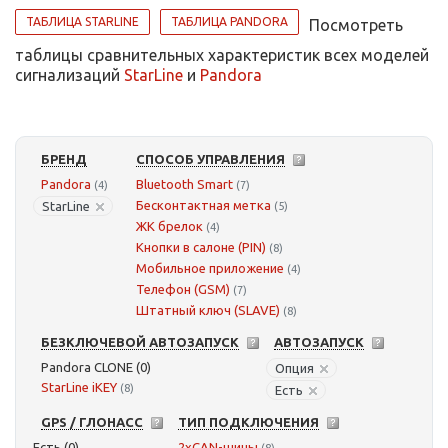
ТАБЛИЦА STARLINE
ТАБЛИЦА PANDORA
Посмотреть
таблицы сравнительных характеристик всех моделей
сигнализаций
StarLine
и
Pandora
БРЕНД
СПОСОБ УПРАВЛЕНИЯ
Pandora
Bluetooth Smart
(4)
(7)
Бесконтактная метка
StarLine
(5)
ЖК брелок
(4)
Кнопки в салоне (PIN)
(8)
Мобильное приложение
(4)
Телефон (GSM)
(7)
Штатный ключ (SLAVE)
(8)
БЕЗКЛЮЧЕВОЙ АВТОЗАПУСК
АВТОЗАПУСК
Pandora CLONE (0)
Опция
StarLine iKEY
(8)
Есть
GPS / ГЛОНАСС
ТИП ПОДКЛЮЧЕНИЯ
Есть (0)
2xCAN-шины