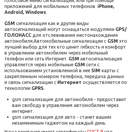
голосовое меню сигнализации, или при помощи
приложений для мобильных телефонов
iPhone,
Android, Windows
.
GSM
сигнализация как и другие виды
автосигнализаций могут оснащаться модулями
GPS/
ГОЛОНАСС
для отслеживания местонахождения
автомобиля.Автомобильные сигнализации с
GSM
это
лучший выбор для тех кто ценит гибкость и комфорт
в управлении автомобилем через мобильный
телефон или сеть Интернет.
GSM
автосигнализация
управляется через мобильные
GSM
сети с
использованием установленной в нее
SIM
-карты с
закрепленным номером телефона, передача данных
и связь сигнализации с
Интернет
осуществляется по
технологии
GPRS
.
gsm сигнализация для автомобиля - предоставит
вам свободу в управления автомобилем через
интернет.
gsm сигнализация для авто - станет вашим
незаменимым гаджетом на каждый день.
Наша компания имеет сертификаты
ГОСТ Р
что