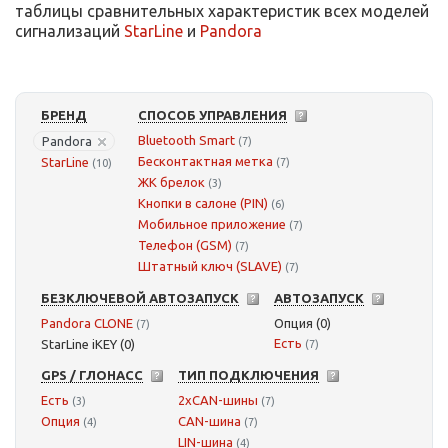
таблицы сравнительных характеристик всех моделей
сигнализаций
StarLine
и
Pandora
БРЕНД
СПОСОБ УПРАВЛЕНИЯ
Bluetooth Smart
Pandora
(7)
Бесконтактная метка
StarLine
(7)
(10)
ЖК брелок
(3)
Кнопки в салоне (PIN)
(6)
Мобильное приложение
(7)
Телефон (GSM)
(7)
Штатный ключ (SLAVE)
(7)
БЕЗКЛЮЧЕВОЙ АВТОЗАПУСК
АВТОЗАПУСК
Pandora CLONE
Опция (0)
(7)
Есть
StarLine iKEY (0)
(7)
GPS / ГЛОНАСС
ТИП ПОДКЛЮЧЕНИЯ
Есть
2xCAN-шины
(3)
(7)
Опция
CAN-шина
(4)
(7)
LIN-шина
(4)