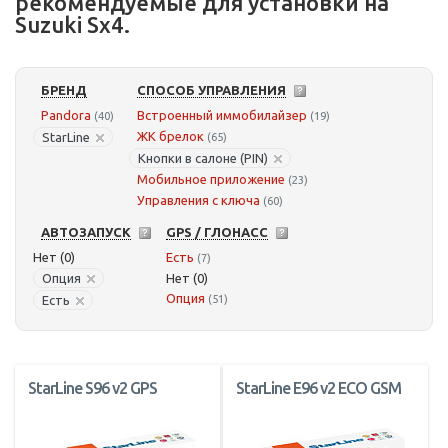
рекомендуемые для установки на
Suzuki Sx4.
БРЕНД
СПОСОБ УПРАВЛЕНИЯ
Pandora
Встроенный иммобилайзер
(40)
(19)
ЖК брелок
StarLine
(65)
Кнопки в салоне (PIN)
Мобильное приложение
(23)
Управления с ключа
(60)
АВТОЗАПУСК
GPS / ГЛОНАСС
Нет (0)
Есть
(7)
Опция
Нет (0)
Опция
Есть
(51)
StarLine S96 v2 GPS
StarLine E96 v2 ECO GSM