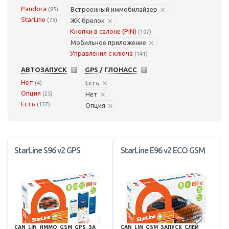
Pandora
Встроенный иммобилайзер
(85)
StarLine
(73)
ЖК брелок
Кнопки в салоне (PIN)
(107)
Мобильное приложение
Управления с ключа
(141)
АВТОЗАПУСК
GPS / ГЛОНАСС
Нет
Есть
(4)
Опция
(25)
Нет
Есть
(137)
Опция
StarLine S96 v2 GPS
StarLine E96 v2 ECO GSM
CAN
LIN
ИММО
GSM
GPS
ЗА
CAN
LIN
GSM
ЗАПУСК
СЛЕЙ