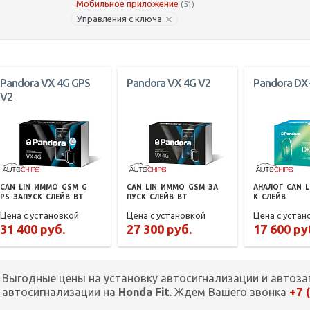
Мобильное приложение
(51)
Управления с ключа
Pandora VX 4G GPS
Pandora VX 4G V2
Pandora DX
V2
CAN
LIN
ИММО
GSM
G
CAN
LIN
ИММО
GSM
ЗА
АНАЛОГ
CAN
L
PS
ЗАПУСК
СЛЕЙВ
BT
ПУСК
СЛЕЙВ
BT
К
СЛЕЙВ
Цена с установкой
Цена с установкой
Цена с устан
31 400 руб.
27 300 руб.
17 600 ру
Выгодные цены на установку автосигнализации и автоза
+7 
автосигнализации на
Honda Fit
. Ждем Вашего звонка