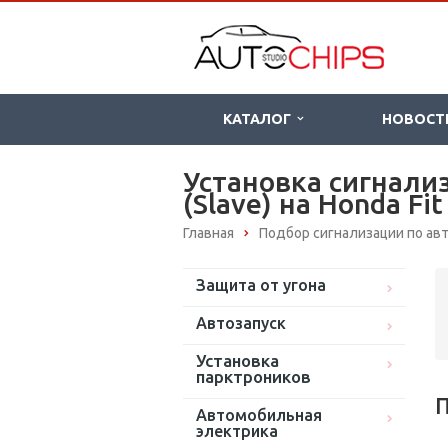
КАТАЛОГ
НОВОСТ
Установка сигнали
(Slave) на Honda Fit
Главная
Подбор сигнализации по а
Защита от угона
Автозапуск
Установка
парктроников
П
Автомобильная
электрика