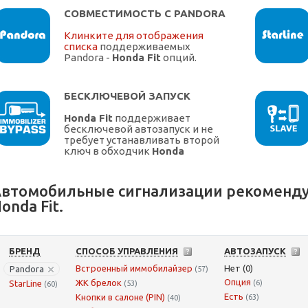
СОВМЕСТИМОСТЬ С PANDORA
Клинките для отображения
списка
поддерживаемых
Pandora -
Honda Fit
опций.
БЕСКЛЮЧЕВОЙ ЗАПУСК
Honda Fit
поддерживает
бесключевой автозапуск и не
требует устанавливать второй
ключ в обходчик
Honda
втомобильные сигнализации рекоменду
onda Fit.
БРЕНД
СПОСОБ УПРАВЛЕНИЯ
АВТОЗАПУСК
Встроенный иммобилайзер
Нет (0)
Pandora
(57)
Опция
ЖК брелок
StarLine
(6)
(53)
(60)
Есть
Кнопки в салоне (PIN)
(63)
(40)